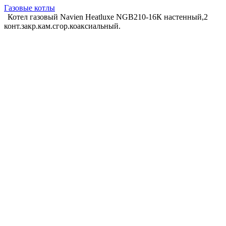
Газовые котлы
Котел газовый Navien Heatluxe NGB210-16К настенный,2
конт.закр.кам.сгор.коаксиальный.